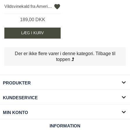
favorite
Vildsvinekald fra Amerikanske Faulk
189,00 DKK
Vis her
LÆG I KURV
Der er ikke flere varer i denne kategori.
Tilbage til
toppen
PRODUKTER
KUNDESERVICE
MIN KONTO
INFORMATION