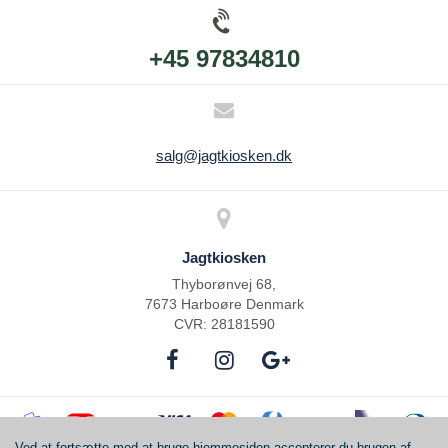
+45 97834810
salg@jagtkiosken.dk
Jagtkiosken
Thyborønvej 68,
7673 Harboøre Denmark
CVR: 28181590
Ved at fortsætte med at bruge hjemmesiden accepterer du brugen af ​​