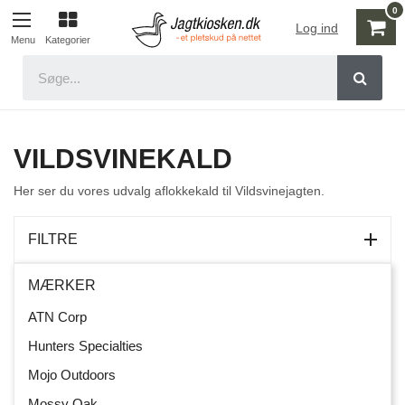
Log ind
Kategorier
Menu
VILDSVINEKALD
Her ser du vores udvalg aflokkekald til Vildsvinejagten.
FILTRE
MÆRKER
ATN Corp
Hunters Specialties
Mojo Outdoors
Mossy Oak