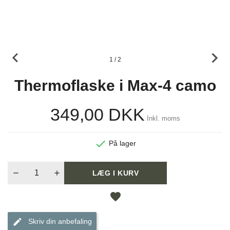
1 / 2
Thermoflaske i Max-4 camo
349,00 DKK
Inkl. moms

På lager
LÆG I KURV
favorite
Skriv din anbefaling