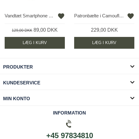
favorite
favorite
Vandtæt Smartphone Etui fra Trespass
Patronbælte i Camouflage
89,00 DKK
229,00 DKK
129,00 DKK
LÆG I KURV
LÆG I KURV
PRODUKTER
KUNDESERVICE
MIN KONTO
INFORMATION
+45 97834810