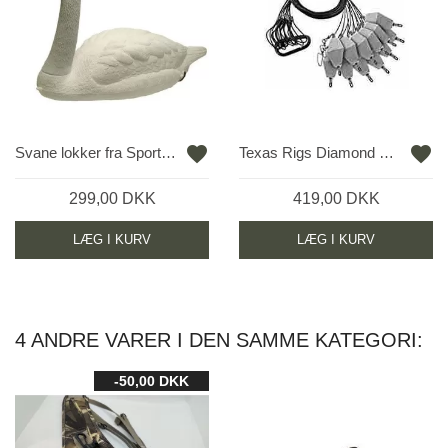
favorite
favorite
Svane lokker fra Sport Plast
Texas Rigs Diamond Grip
299,00 DKK
419,00 DKK
LÆG I KURV
LÆG I KURV
4 ANDRE VARER I DEN SAMME KATEGORI:
-50,00 DKK