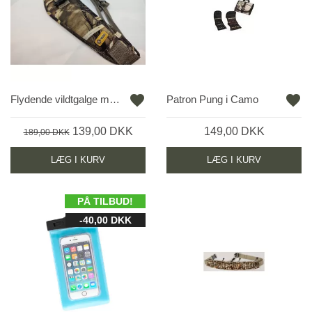
favorite
favorite
Flydende vildtgalge med 6 stropper
Patron Pung i Camo
139,00 DKK
149,00 DKK
189,00 DKK
LÆG I KURV
LÆG I KURV
PÅ TILBUD!
-40,00 DKK