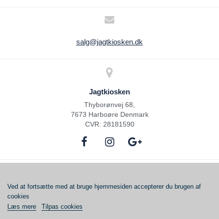
salg@jagtkiosken.dk
Jagtkiosken
Thyborønvej 68,
7673 Harboøre Denmark
CVR: 28181590
Ved at fortsætte med at bruge hjemmesiden accepterer du brugen af ​​
cookies
Copyright © 2023
Jagtkiosken
Alle rettigheder forbeholdes
Læs mere
Tilpas cookies